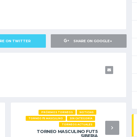
RE ON TWITTER
SHARE ON GOOGLE+
PRÓXIMOS TORNEOS
NOTICIAS
TORNEO F5 MASCULINO
SIN CATEGORÍA
TORNEOS ACTUALES
TORNEO MASCULINO FUT5
SIBERIA