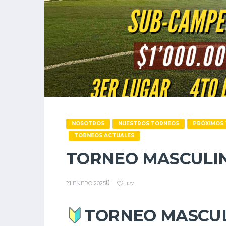
NOSOTROS
NUESTROS TORNEOS
PRÓXIMOS
TORNEOS ACTUALES
TORNEO MASCULIN
0
21 ENERO 2025
127
TORNEO MASCUL