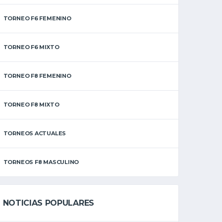
TORNEO F6 FEMENINO
TORNEO F6 MIXTO
TORNEO F8 FEMENINO
TORNEO F8 MIXTO
TORNEOS ACTUALES
TORNEOS F8 MASCULINO
NOTICIAS POPULARES