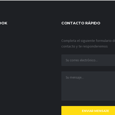
OOK
CONTACTO RÁPIDO
Completa el siguiente formulario d
contacto y te responderemos