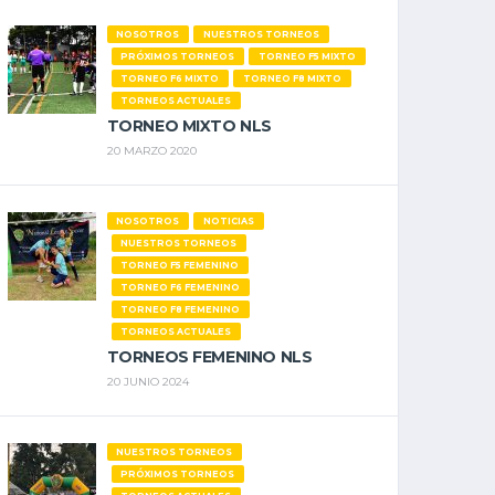
NOSOTROS
NUESTROS TORNEOS
PRÓXIMOS TORNEOS
TORNEO F5 MIXTO
TORNEO F6 MIXTO
TORNEO F8 MIXTO
TORNEOS ACTUALES
TORNEO MIXTO NLS
20 MARZO 2020
NOSOTROS
NOTICIAS
NUESTROS TORNEOS
TORNEO F5 FEMENINO
TORNEO F6 FEMENINO
TORNEO F8 FEMENINO
TORNEOS ACTUALES
TORNEOS FEMENINO NLS
20 JUNIO 2024
NUESTROS TORNEOS
PRÓXIMOS TORNEOS