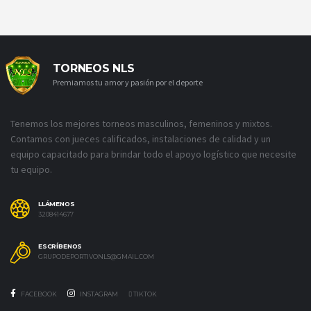
TORNEOS NLS
Premiamos tu amor y pasión por el deporte
Tenemos los mejores torneos masculinos, femeninos y mixtos.
Contamos con jueces calificados, instalaciones de calidad y un
equipo capacitado para brindar todo el apoyo logístico que necesite
tu equipo.
LLÁMENOS
3208414677
ESCRÍBENOS
GRUPODEPORTIVONLS@GMAIL.COM
FACEBOOK
INSTAGRAM
TIKTOK