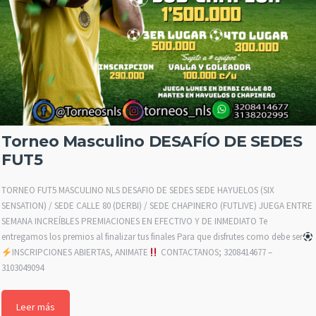
Torneo Masculino DESAFÍO DE SEDES
FUT5
TORNEO FUT5 MASCULINO NLS DESAFIO DE SEDES SEDE HAYUELOS (SIX
SENSATION) / SEDE CALLE 80 (DERBI) / SEDE CHAPINERO (FUTLIVE) JUEGA ENTRE
SEMANA INCREÍBLES PREMIACIONES EN EFECTIVO Y DE INMEDIATO Te
entregamos los premios al finalizar tus finales Para que disfrutes como debe ser
INSCRIPCIONES ABIERTAS, ANIMATE
CONTACTANOS; 3208414677 –
3103049094
Leer más