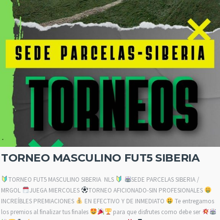
TORNEO MASCULINO FUT5 SIBERIA
TORNEO FUT5 MASCULINO SIBERIA NLS
SEDE PARCELAS SIBERIA /
MRGOL
JUEGA MIERCOLES
TORNEO AFICIONADO-SIN PROFESIONALES
INCREÍBLES PREMIACIONES
EN EFECTIVO Y DE INMEDIATO
Te entregamos
los premios al finalizar tus finales
para que disfrutes como debe ser