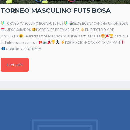
TORNEO MASCULINO FUT5 BOSA
TORNEO MASCULINO BOSA FUT5 NLS
SEDE BOSA / CANCHA UNIÓN BOSA
JUEGA SÁBADOS
INCREÍBLES PREMIACIONES
EN EFECTIVO Y DE
INMEDIATO
Te entregamos los premios al finalizar tus finales
para que
disfrutes como debe ser
INSCRIPCIONES ABIERTAS, ANIMATE
3208414677-3132802995
Leer más