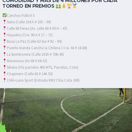
COMODIDAD Y MAS DE 4 MILLONES POR CADA
TORNEO EN PREMIOS
Canchas Futbol 5
Suba (Calle 154 A # 105 – 99)
Calle 80 Ferias (Av. calle 80 # 69 H – 47)
Hayuelos (Cra. 80 A # 17 – 71)
Bosa La Paz (Calle 62 Sur # 82 – 09)
Puente Aranda Cancha la Chilena ( Cra. 60 # 18-88)
La Bombonera (Calle 103A # 70B-45)
Maramaos (Av 68 # 64-32)
Siberia (Vía parcelas 400 MTS, Parcelas, Cota)
Chapinero (Calle 60 # 14A 50)
CHÍA-Luna Sport (Entrada KM2 Chía Cota 300)