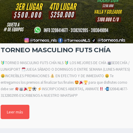
TORNEO MASCULINO FUT5 CHÍA
TORNEO MASCULINO FUT5 CHÍA NLS
LOS MEJORES DE CHÍA
SEDECHÍA /
LUNASPORT
JUEGA SÁBADO O DOMINGOS O ENTRE SEMANA (LUNES-MARTES)
INCREÍBLES PREMIACIONES
EN EFECTIVO Y DE INMEDIATO
Te
entregamos los premios al finalizar tus finales
para que disfrutes como
debe ser
INSCRIPCIONES ABIERTAS, ANIMATE
3208414677-
3132802995 ESCRIBENOS A NUESTRO WHATSAPP
Leer más