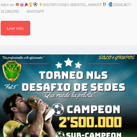
debe ser
INSCRIPCIONES ABIERTAS, ANIMATE
3208414677-
3132802995 WHATSAPP
Leer más